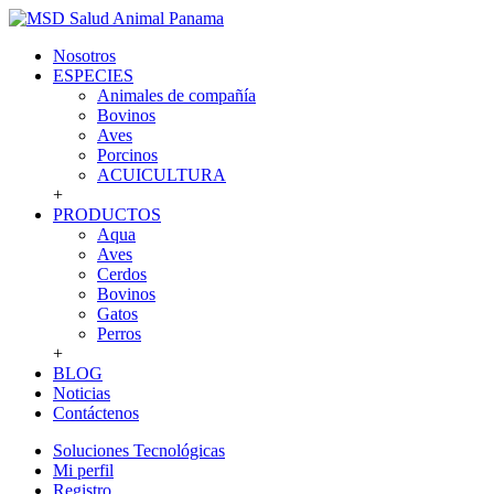
Nosotros
ESPECIES
Animales de compañía
Bovinos
Aves
Porcinos
ACUICULTURA
+
PRODUCTOS
Aqua
Aves
Cerdos
Bovinos
Gatos
Perros
+
BLOG
Noticias
Contáctenos
Soluciones Tecnológicas
Mi perfil
Registro