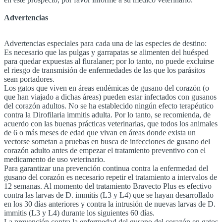
Advertencias
Advertencias especiales para cada una de las especies de destino:
Es necesario que las pulgas y garrapatas se alimenten del huésped
para quedar expuestas al fluralaner; por lo tanto, no puede excluirse
el riesgo de transmisión de enfermedades de las que los parásitos
sean portadores.
Los gatos que viven en áreas endémicas de gusano del corazón (o
que han viajado a dichas áreas) pueden estar infectados con gusanos
del corazón adultos. No se ha establecido ningún efecto terapéutico
contra la Dirofilaria immitis adulta. Por lo tanto, se recomienda, de
acuerdo con las buenas prácticas veterinarias, que todos los animales
de 6 o más meses de edad que vivan en áreas donde exista un
vectorse sometan a pruebas en busca de infecciones de gusano del
corazón adulto antes de empezar el tratamiento preventivo con el
medicamento de uso veterinario.
Para garantizar una prevención continua contra la enfermedad del
gusano del corazón es necesario repetir el tratamiento a intervalos de
12 semanas. Al momento del tratamiento Bravecto Plus es efectivo
contra las larvas de D. immitis (L3 y L4) que se hayan desarrollado
en los 30 días anteriores y contra la intrusión de nuevas larvas de D.
immitis (L3 y L4) durante los siguientes 60 días.
La prevención contra la enfermedad del gusano del corazón en gatos