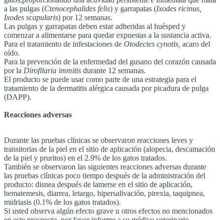
a las pulgas (
Ctenocephalides felis
) y garrapatas (
Ixodes ricinus,
Ixodes scapularis
) por 12 semanas.
Las pulgas y garrapatas deben estar adheridas al huésped y
comenzar a alimentarse para quedar expuestas a la sustancia activa.
Para el tratamiento de infestaciones de
Otodectes cynotis,
acaro del
oído.
Para la prevención de la enfermedad del gusano del corazón causada
por la
Dirofilaria immitis
durante 12 semanas.
El producto se puede usar como parte de una estrategia para el
tratamiento de la dermatitis alérgica causada por picadura de pulga
(DAPP).
Reacciones adversas
Durante las pruebas clínicas se observaron reacciones leves y
transitorias de la piel en el sitio de aplicación (alopecia, descamación
de la piel y pruritos) en el 2.9% de los gatos tratados.
También se observaron las siguientes reacciones adversas durante
las pruebas clínicas poco tiempo después de la administración del
producto: disnea después de lamerse en el sitio de aplicación,
hematemesis, diarrea, letargo, hipersalivación, pirexia, taquipnea,
midriasis (0.1% de los gatos tratados).
Si usted observa algún efecto grave u otros efectos no mencionados
en este prospecto, por favor informe a su médico veterinario.